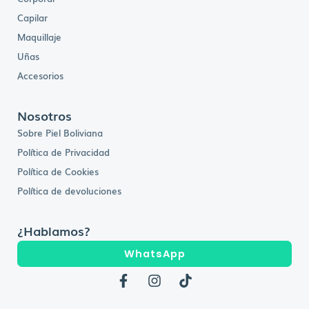
Capilar
Maquillaje
Uñas
Accesorios
Nosotros
Sobre Piel Boliviana
Política de Privacidad
Política de Cookies
Política de devoluciones
¿Hablamos?
WhatsApp
F
I
T
a
n
i
c
s
k