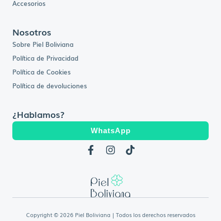
Accesorios
Nosotros
Sobre Piel Boliviana
Política de Privacidad
Política de Cookies
Política de devoluciones
¿Hablamos?
WhatsApp
F
I
T
a
n
i
c
s
k
e
t
t
b
a
o
o
g
k
o
r
k
a
Copyright © 2026 Piel Boliviana | Todos los derechos reservados