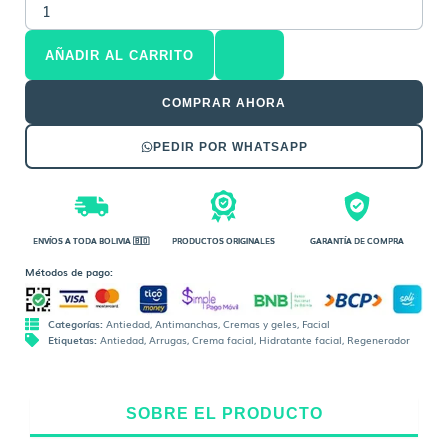
Crema
Ácido
AÑADIR AL CARRITO
Glicólico
cantidad
COMPRAR AHORA
PEDIR POR WHATSAPP
ENVÍOS A TODA BOLIVIA 🇧🇴
PRODUCTOS ORIGINALES
GARANTÍA DE COMPRA
Métodos de pago:
Categorías:
Antiedad
,
Antimanchas
,
Cremas y geles
,
Facial
Etiquetas:
Antiedad
,
Arrugas
,
Crema facial
,
Hidratante facial
,
Regenerador
SOBRE EL PRODUCTO