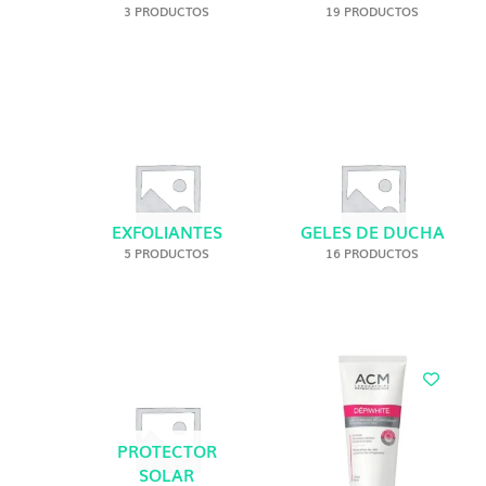
3 PRODUCTOS
19 PRODUCTOS
EXFOLIANTES
GELES DE DUCHA
5 PRODUCTOS
16 PRODUCTOS
Rang
de
preci
desd
Bs.3
PROTECTOR
hast
SOLAR
Bs.4