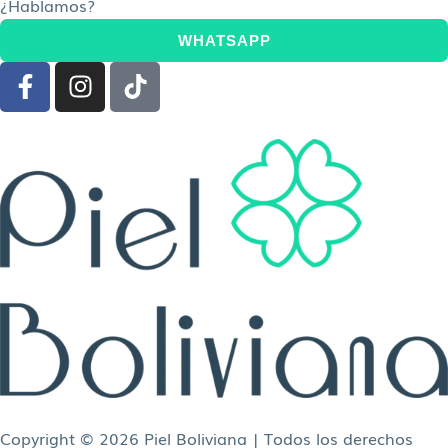
¿Hablamos?
WHATSAPP
F
I
T
a
n
i
c
s
k
e
t
t
b
a
o
o
g
k
o
r
k
a
-
m
f
Copyright © 2026 Piel Boliviana | Todos los derechos