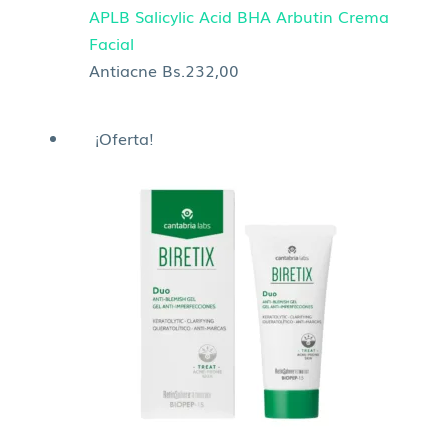
APLB Salicylic Acid BHA Arbutin Crema
Facial
Antiacne
Bs.
232,00
El
El
¡Oferta!
precio
precio
original
actual
era:
es:
Bs.463,00.
Bs.354,00.