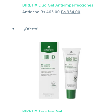
BIRETIX Duo Gel Anti-imperfecciones
Antiacne
Bs.
463,00
Bs.
354,00
El
El
¡Oferta!
precio
precio
original
actual
era:
es:
Bs.419,00.
Bs.377,00.
BIRETIX Triactive Gel