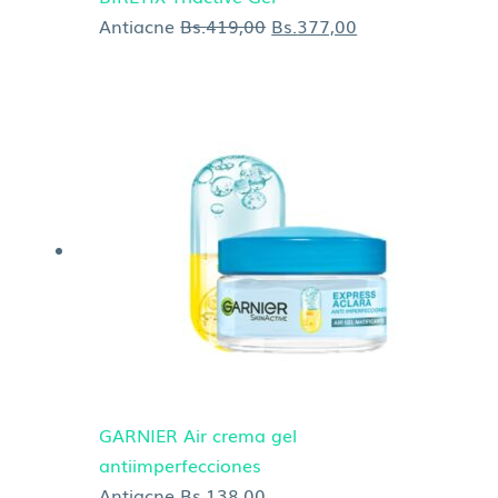
Antiacne
Bs.
419,00
Bs.
377,00
GARNIER Air crema gel
antiimperfecciones
Antiacne
Bs.
138,00