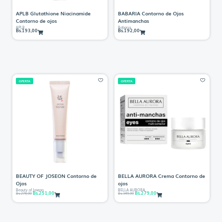
APLB Glutathione Niacinamide
BABARIA Contorno de Ojos
Contorno de ojos
Antimanchas
APLB
Babaria
Bs.
193,00
Bs.
192,00
OFERTA
OFERTA
BEAUTY OF JOSEON Contorno de
BELLA AURORA Crema Contorno de
Ojos
ojos
Beauty of Joseon
BELLA AURORA
Bs.
251,00
Bs.
279,00
Bs.
278,00
Bs.
349,00
E
E
E
E
l
l
l
l
p
p
p
p
r
r
r
r
e
e
e
e
c
c
c
c