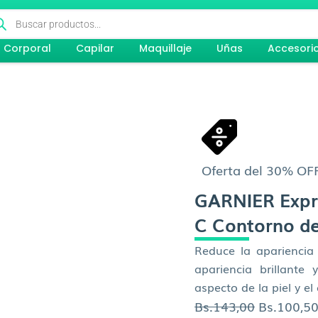
queda
ductos
Corporal
Capilar
Maquillaje
Uñas
Accesori
Oferta del 30% OF
GARNIER Expre
C Contorno de
Reduce la apariencia 
apariencia brillante
aspecto de la piel y el 
El
Bs.
143,00
Bs.
100,5