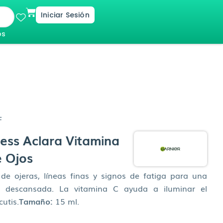
Cart
Iniciar Sesión
os
F
ss Aclara Vitamina
 Ojos
de ojeras, líneas finas y signos de fatiga para una
 y descansada. La vitamina C ayuda a iluminar el
cutis.
Tamaño:
15 ml.
El
0