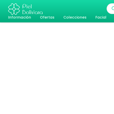
Ir
Bús
al
de
pro
Información
Ofertas
Colecciones
Facial
contenido