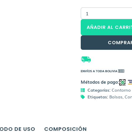
precio
GARNIER
original
Express
era:
Aclara
AÑADIR AL CARRI
Vitamina
Bs.143,00
C
Contorno
COMPRA
de
Ojos
cantidad
ENVÍOS A TODA BOLIVIA 🇧🇴
Métodos de pago:
Categorías:
Contorno 
Etiquetas:
Bolsas
,
Con
ODO DE USO
COMPOSICIÓN