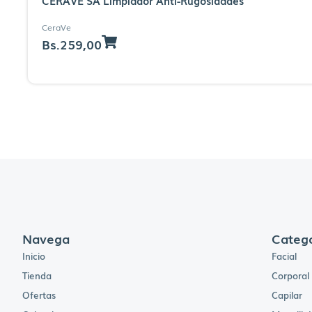
CERAVE SA Limpiador Anti-Rugosidades
CeraVe
Bs.
259,00
Navega
Catego
Inicio
Facial
Tienda
Corporal
Ofertas
Capilar