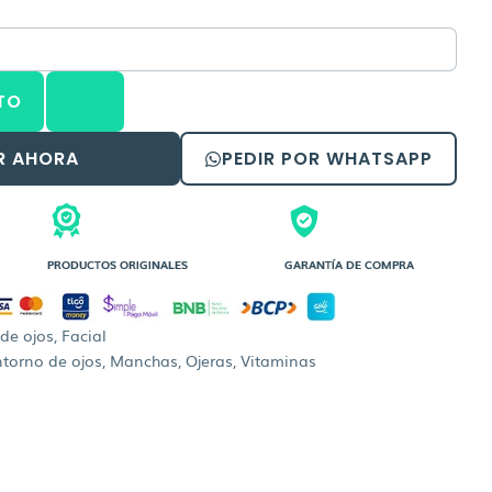
precio
actual
es:
TO
.
Bs.100,50.
R AHORA
PEDIR POR WHATSAPP
PRODUCTOS ORIGINALES
GARANTÍA DE COMPRA
de ojos
,
Facial
torno de ojos
,
Manchas
,
Ojeras
,
Vitaminas