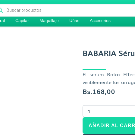
queda
ductos
ral
Capilar
Maquillaje
Uñas
Accesorios
BABARIA Séru
El serum Botox Effec
visiblemente las arruga
Bs.
168,00
BABARIA
Sérum
Botox
cantidad
AÑADIR AL CARR