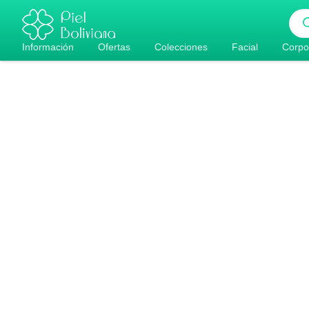
Ir
Bús
al
de
pro
contenido
Información
Ofertas
Colecciones
Facial
Corpo