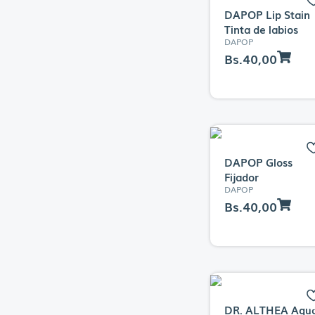
Eqqualberry
DAPOP Lip Stain
ESSENCE
Tinta de labios
DAPOP
Estrella
Bs.
40,00
ETUDE
Eucerin
EXEL
FARMAX
Garnier
DAPOP Gloss
GLAMAZON
Fijador
DAPOP
Good Molecules
Bs.
40,00
HELIOCARE
Hidrisage
HUR
ISDIN
ISISPHARMA
DR. ALTHEA Aqu