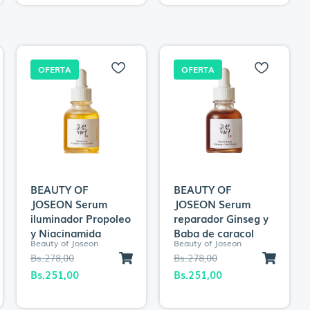
OFERTA
OFERTA
BEAUTY OF
BEAUTY OF
JOSEON Serum
JOSEON Serum
iluminador Propoleo
reparador Ginseg y
y Niacinamida
Baba de caracol
Beauty of Joseon
Beauty of Joseon
El
El
El
El
Bs.
278,00
Bs.
278,00
precio
precio
precio
precio
Bs.
251,00
Bs.
251,00
original
actual
original
actual
era:
es:
era:
es: