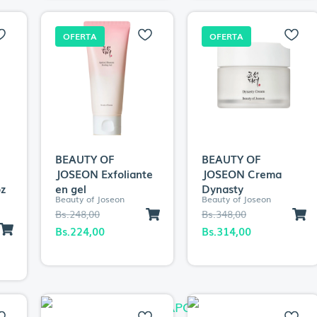
Bs.248,00.
Bs.224,00.
Bs.278,00.
Bs.251,00.
OFERTA
OFERTA
BEAUTY OF
BEAUTY OF
JOSEON Exfoliante
JOSEON Crema
oz
en gel
Dynasty
Beauty of Joseon
Beauty of Joseon
El
El
El
El
Bs.
248,00
Bs.
348,00
precio
precio
precio
precio
Bs.
224,00
Bs.
314,00
original
actual
original
actual
era:
es:
era:
es:
Bs.248,00.
Bs.224,00.
Bs.348,00.
Bs.314,00.
0.