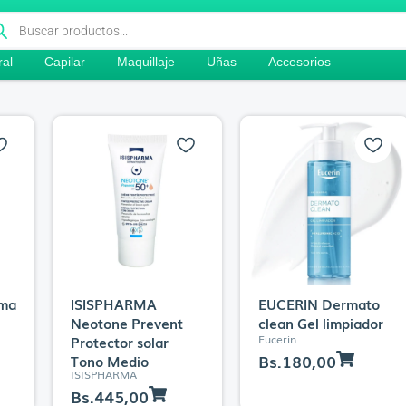
queda
ductos
ral
Capilar
Maquillaje
Uñas
Accesorios
ma
ISISPHARMA
EUCERIN Dermato
Neotone Prevent
clean Gel limpiador
Eucerin
Protector solar
Bs.
180,00
Tono Medio
ISISPHARMA
Bs.
445,00