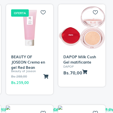
Bs.278,00.
Bs.251,00.
Bs.278,00.
Bs.251,00.
OFERTA
BEAUTY OF
DAPOP Milk Cush
JOSEON Crema en
Gel matificante
DAPOP
gel Red Bean
Beauty of Joseon
Bs.
70,00
El
El
Bs.
288,00
precio
precio
Bs.
259,00
original
actual
era:
es:
Bs.288,00.
Bs.259,00.