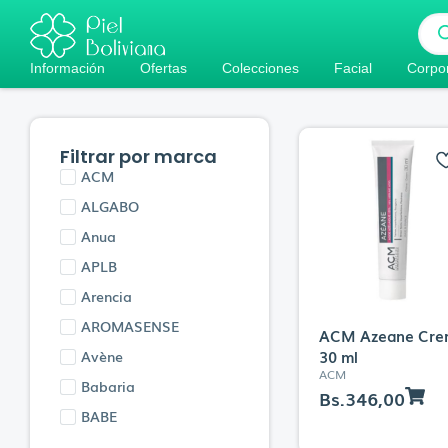
Bús
de
pro
Información
Ofertas
Colecciones
Facial
Corpo
Filtrar por marca
ACM
ALGABO
Anua
APLB
Arencia
AROMASENSE
ACM Azeane Cre
30 ml
Avène
ACM
Babaria
Bs.
346,00
BABE
Banilaco