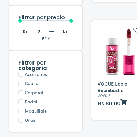
Bassa
Filtrar por precio
Beauty of Joseon
BELLA AURORA
Bs.
9
—
Bs.
BETER
947
BIELENDA
Bioderma
Filtrar por
Biooil
categoría
Biretix
Accesorios
Bubble gum
Capilar
VOGUE Labial
Boombastic
BYPHASSE
Corporal
VOGUE
CATRICE
Facial
Bs.
80,00
CELIMAX
Maquillaje
CENTELLIAN24
Uñas
CENTRUM
CeraVe