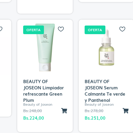
OFERTA
OFERTA
BEAUTY OF
BEAUTY OF
JOSEON Limpiador
JOSEON Serum
refrescante Green
Calmante Te verde
Plum
y Panthenol
Beauty of Joseon
Beauty of Joseon
El
El
El
El
Bs.
248,00
Bs.
278,00
precio
precio
precio
precio
Bs.
224,00
Bs.
251,00
original
actual
original
actual
era:
es:
era:
es: