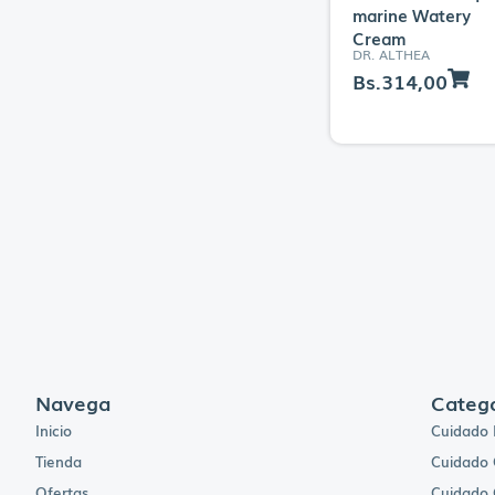
ISOCELL
marine Watery
Cream
K-SECRET
DR. ALTHEA
LA ROCHE POSAY
Bs.
314,00
Laboratorio A&E
Lactovit
LAMELIN
LOréal
LOREAL Kids
Magestika
MARTIDERM
MAYBELLINE
MEDICUBE
Navega
Catego
Medihealth
Inicio
Cuidado 
MISUCKA
Tienda
Cuidado 
MIXSOON
Ofertas
Cuidado 