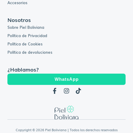
Accesorios
Nosotros
Sobre Piel Boliviana
Política de Privacidad
Política de Cookies
Política de devoluciones
¿Hablamos?
WhatsApp
F
I
T
a
n
i
c
s
k
e
t
t
b
a
o
o
g
k
o
r
k
a
Copyright © 2026 Piel Boliviana | Todos los derechos reservados