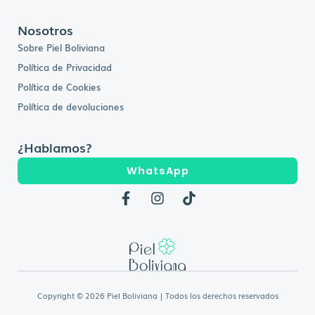
Nosotros
Sobre Piel Boliviana
Política de Privacidad
Política de Cookies
Política de devoluciones
¿Hablamos?
WhatsApp
F
I
T
a
n
i
c
s
k
e
t
t
b
a
o
o
g
k
o
r
k
a
Copyright © 2026 Piel Boliviana | Todos los derechos reservados
-
m