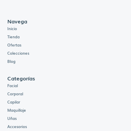
c
i
o
s
:
d
Navega
e
s
Inicio
d
e
B
Tienda
s
.
2
Ofertas
0
7
Colecciones
,
0
0
Blog
h
a
s
t
a
Categorías
B
s
Facial
.
2
5
Corporal
0
,
Capilar
0
0
Maquillaje
Uñas
Accesorios