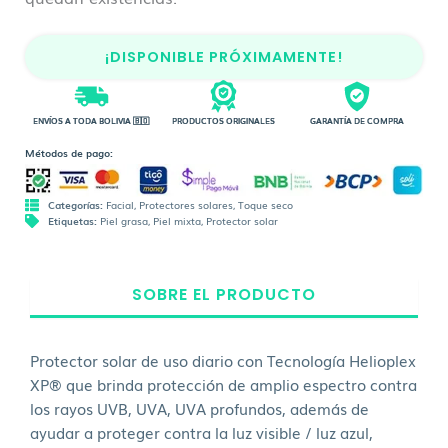
¡DISPONIBLE PRÓXIMAMENTE!
ENVÍOS A TODA BOLIVIA 🇧🇴
PRODUCTOS ORIGINALES
GARANTÍA DE COMPRA
Métodos de pago:
Categorías:
Facial
,
Protectores solares
,
Toque seco
Etiquetas:
Piel grasa
,
Piel mixta
,
Protector solar
SOBRE EL PRODUCTO
Protector solar de uso diario con Tecnología Helioplex
XP® que brinda protección de amplio espectro contra
los rayos UVB, UVA, UVA profundos, además de
ayudar a proteger contra la luz visible / luz azul,