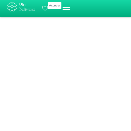
BABARIA
Ir
Acceder
Ampollas
al
Ácido
contenido
Hialurónico
cantidad