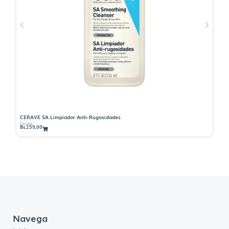
CERAVE SA Limpiador Anti-Rugosidades
CE
CeraVe
Ce
Bs.
259,00
Bs
Navega