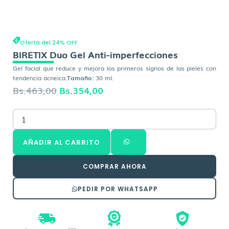
Oferta del 24% OFF
BIRETIX Duo Gel Anti-imperfecciones
Gel facial que reduce y mejora los primeros signos de las pieles con
tendencia acneica.
Tamaño:
30 ml.
El
El
Bs.
463,00
Bs.
354,00
precio
precio
BIRETIX
original
actual
Duo
era:
es:
Gel
AÑADIR AL CARRITO
Anti-
Bs.463,00.
Bs.354,00.
imperfecciones
cantidad
COMPRAR AHORA
PEDIR POR WHATSAPP