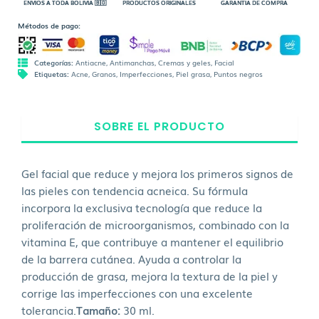
ENVÍOS A TODA BOLIVIA 🇧🇴
PRODUCTOS ORIGINALES
GARANTÍA DE COMPRA
Métodos de pago:
Categorías:
Antiacne
,
Antimanchas
,
Cremas y geles
,
Facial
Etiquetas:
Acne
,
Granos
,
Imperfecciones
,
Piel grasa
,
Puntos negros
SOBRE EL PRODUCTO
Gel facial que reduce y mejora los primeros signos de
las pieles con tendencia acneica. Su fórmula
incorpora la exclusiva tecnología que reduce la
proliferación de microorganismos, combinado con la
vitamina E, que contribuye a mantener el equilibrio
de la barrera cutánea. Ayuda a controlar la
producción de grasa, mejora la textura de la piel y
corrige las imperfecciones con una excelente
tolerancia.
Tamaño:
30 ml.