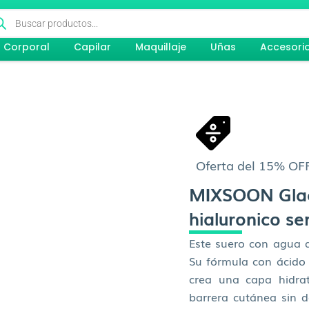
queda
ductos
Corporal
Capilar
Maquillaje
Uñas
Accesori
Oferta del 15% OF
MIXSOON Glac
hialuronico s
Este suero con agua d
Su fórmula con ácido 
crea una capa hidra
barrera cutánea sin d