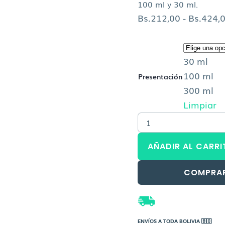
100 ml y 30 ml.
Bs.
212,00
-
Bs.
424,
MIXSOON
Glacier
30 ml
Water
acido
100 ml
Presentación
hialuronico
300 ml
serum
Limpiar
cantidad
AÑADIR AL CARRI
COMPRA
ENVÍOS A TODA BOLIVIA 🇧🇴