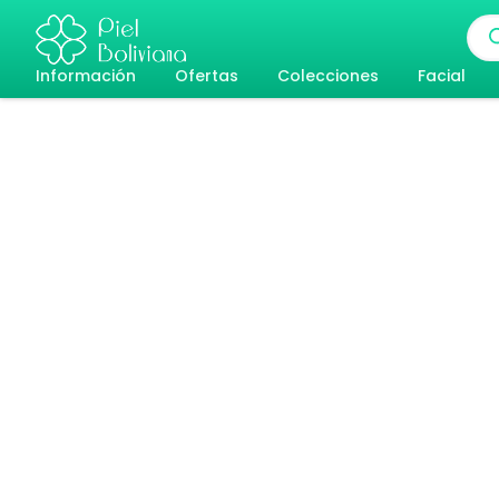
Ir
Bús
al
de
pro
Información
Ofertas
Colecciones
Facial
contenido