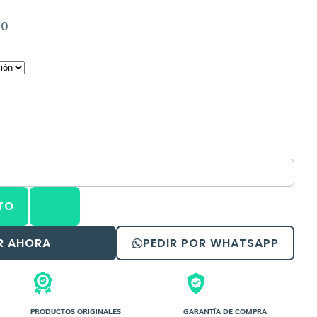
Rango
00
de
precios:
desde
Bs.212,00
hasta
Bs.424,00
TO
R AHORA
PEDIR POR WHATSAPP
PRODUCTOS ORIGINALES
GARANTÍA DE COMPRA