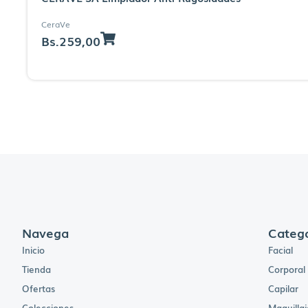
CeraVe
Bs.
259,00
Navega
Catego
Inicio
Facial
Tienda
Corporal
Ofertas
Capilar
Colecciones
Maquillaj