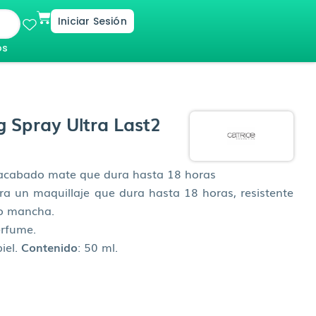
Cart
Iniciar Sesión
os
g Spray Ultra Last2
 acabado mate que dura hasta 18 horas
ara un maquillaje que dura hasta 18 horas, resistente
no mancha.
erfume.
piel.
Contenido
: 50 ml.