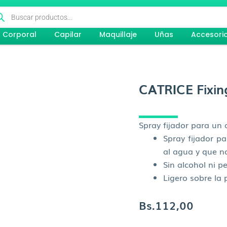
queda
ductos
Corporal
Capilar
Maquillaje
Uñas
Accesori
CATRICE Fixin
Spray fijador para un
Spray fijador p
al agua y que 
Sin alcohol ni p
Ligero sobre la 
Bs.
112,00