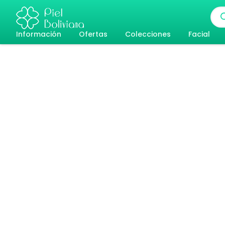
Ir
Bús
al
de
pro
Información
Ofertas
Colecciones
Facial
contenido