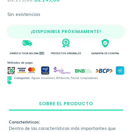
precio
precio
Sin existencias
original
actual
era:
es:
¡DISPONIBLE PRÓXIMAMENTE!
Bs.175,00.
Bs.149,00.
ENVÍOS A TODA BOLIVIA 🇧🇴
PRODUCTOS ORIGINALES
GARANTÍA DE COMPRA
Métodos de pago:
Categorías:
Aguas micelares
,
Bifásicas
,
Facial
,
Limpiadores
SOBRE EL PRODUCTO
Características:
Dentro de las características más importantes que