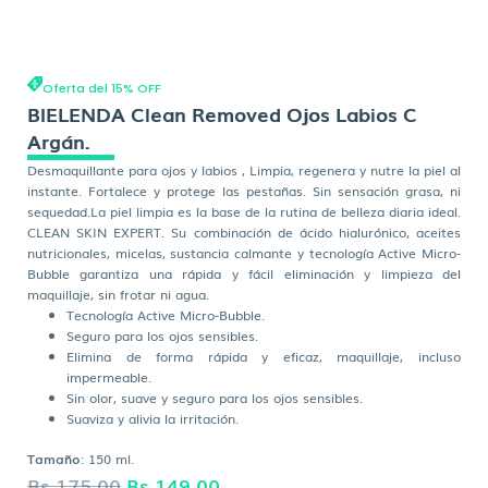
Oferta del 15% OFF
BIELENDA Clean Removed Ojos Labios C
Argán.
Desmaquillante para ojos y labios , Limpia, regenera y nutre la piel al
instante. Fortalece y protege las pestañas. Sin sensación grasa, ni
sequedad.La piel limpia es la base de la rutina de belleza diaria ideal.
CLEAN SKIN EXPERT. Su combinación de ácido hialurónico, aceites
nutricionales, micelas, sustancia calmante y tecnología Active Micro-
Bubble garantiza una rápida y fácil eliminación y limpieza del
maquillaje, sin frotar ni agua.
Tecnología Active Micro-Bubble.
Seguro para los ojos sensibles.
Elimina de forma rápida y eficaz, maquillaje, incluso
impermeable.
Sin olor, suave y seguro para los ojos sensibles.
Suaviza y alivia la irritación.
Tamaño
: 150 ml.
El
El
Bs.
175,00
Bs.
149,00