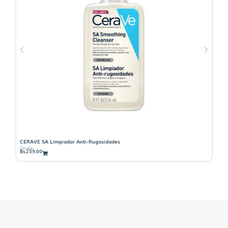
CERAVE SA Limpiador Anti-Rugosidades
C
CeraVe
Ce
Bs.
259,00
Bs.