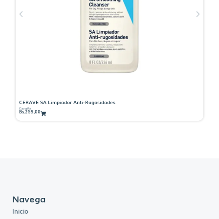
CERAVE SA Limpiador Anti-Rugosidades
CE
CeraVe
Ce
Bs.
259,00
Bs
Navega
Inicio