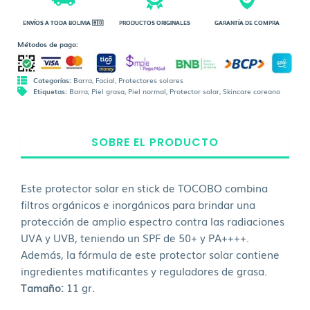
ENVÍOS A TODA BOLIVIA 🇧🇴
PRODUCTOS ORIGINALES
GARANTÍA DE COMPRA
Métodos de pago:
Categorías:
Barra
,
Facial
,
Protectores solares
Etiquetas:
Barra
,
Piel grasa
,
Piel normal
,
Protector solar
,
Skincare coreano
SOBRE EL PRODUCTO
Este protector solar en stick de TOCOBO combina
filtros orgánicos e inorgánicos para brindar una
protección de amplio espectro contra las radiaciones
UVA y UVB, teniendo un SPF de 50+ y PA++++.
Además, la fórmula de este protector solar contiene
ingredientes matificantes y reguladores de grasa.
Tamaño:
11 gr.