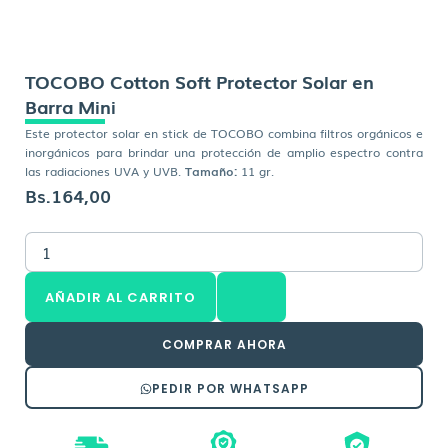
TOCOBO Cotton Soft Protector Solar en
Barra Mini
Este protector solar en stick de TOCOBO combina filtros orgánicos e
inorgánicos para brindar una protección de amplio espectro contra
las radiaciones UVA y UVB.
Tamaño:
11 gr.
Bs.
164,00
TOCOBO
Cotton
Soft
AÑADIR AL CARRITO
Protector
Solar
en
COMPRAR AHORA
Barra
Mini
PEDIR POR WHATSAPP
cantidad