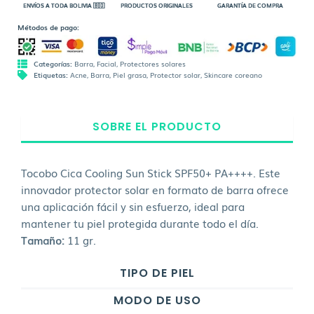
ENVÍOS A TODA BOLIVIA 🇧🇴
PRODUCTOS ORIGINALES
GARANTÍA DE COMPRA
Métodos de pago:
Categorías:
Barra
,
Facial
,
Protectores solares
Etiquetas:
Acne
,
Barra
,
Piel grasa
,
Protector solar
,
Skincare coreano
SOBRE EL PRODUCTO
Tocobo Cica Cooling Sun Stick SPF50+ PA++++. Este
innovador protector solar en formato de barra ofrece
una aplicación fácil y sin esfuerzo, ideal para
mantener tu piel protegida durante todo el día.
Tamaño:
11 gr.
TIPO DE PIEL
MODO DE USO