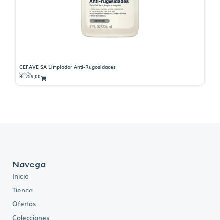
CERAVE SA Limpiador Anti-Rugosidades
CE
CeraVe
Ce
Bs.
259,00
Bs.
Navega
Inicio
Tienda
Ofertas
Colecciones