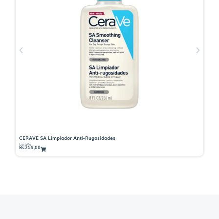
CERAVE SA Limpiador Anti-Rugosidades
BI
CeraVe
Bir
Bs.
259,00
Bs.