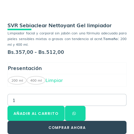
SVR Sebiaclear Nettoyant Gel limpiador
Limpiador facial y corporal sin jabón con una fórmula adecuada para
pieles sensibles mixtas a grasas con tendencia al acné.
Tamaño:
200
ml y 400 ml.
Rango
Bs.
357,00
-
Bs.
512,00
de
SVR
Presentación
precios:
Sebiaclear
desde
Nettoyant
Limpiar
200 ml
400 ml
Gel
Bs.357,00
limpiador
hasta
cantidad
Bs.512,00
AÑADIR AL CARRITO
COMPRAR AHORA