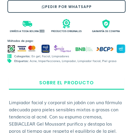
PEDIR POR WHATSAPP
ENVÍOS A TODA BOLIVIA 🇧🇴
PRODUCTOS ORIGINALES
GARANTÍA DE COMPRA
Métodos de pago:
Categorías:
En gel
,
Facial
,
Limpiadores
Etiquetas:
Acne
,
Imperfecciones
,
Limpiador
,
Limpiador facial
,
Piel grasa
SOBRE EL PRODUCTO
Limpiador facial y corporal sin jabón con una fórmula
adecuada para pieles sensibles mixtas a grasas con
tendencia al acné. Con su espuma cremosa,
SEBIACLEAR Gel Moussant purifica y destapa los
poros al tiempo que respeta el equilibrio de la piel.