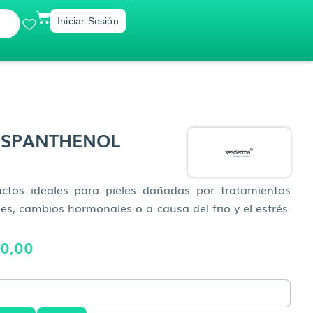
CART
Iniciar Sesión
ESPANTHENOL
tos ideales para pieles dañadas por tratamientos
es, cambios hormonales o a causa del frio y el estrés.
El
0,00
o
precio
al
actual