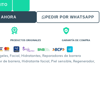
es:
ITO
9,00.
Bs.240,00.
 AHORA
PEDIR POR WHATSAPP
PRODUCTOS ORIGINALES
GARANTÍA DE COMPRA
geles
,
Facial
,
Hidratantes
,
Reparadores de barrera
r de barrera
,
Hidratante facial
,
Piel sensible
,
Regenerador
,