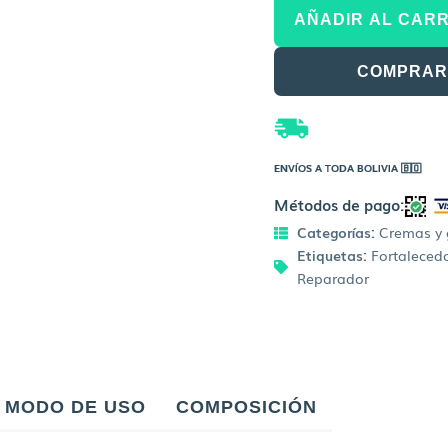
Crema
era:
Gel
AÑADIR AL CARR
cantidad
Bs.29
COMPRAR
ENVÍOS A TODA BOLIVIA 🇧🇴
Métodos de pago:
Categorías:
Cremas y 
Etiquetas:
Fortalecedo
Reparador
MODO DE USO
COMPOSICIÓN