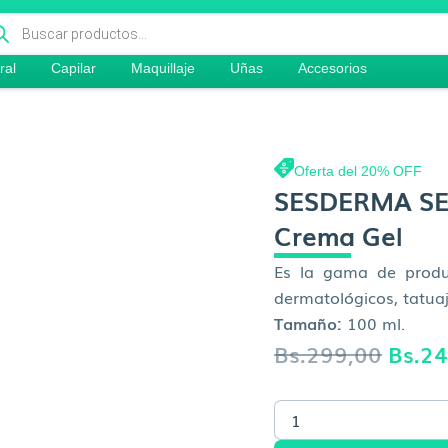
queda
ductos
ral
Capilar
Maquillaje
Uñas
Accesorios
Oferta del 20% OFF
SESDERMA S
Crema Gel
Es la gama de produc
dermatológicos, tatuaj
Tamaño:
100 ml.
El
Bs.
299,00
Bs.
24
preci
SESDERMA
origin
SESPANTHENOL