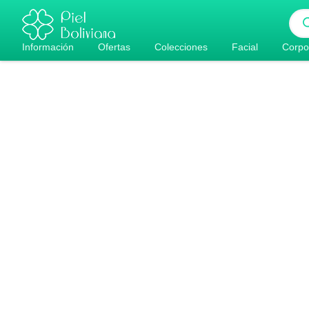
Ir
Bús
al
de
pro
contenido
Información
Ofertas
Colecciones
Facial
Corpo