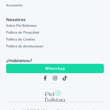
Accesorios
Nosotros
Sobre Piel Boliviana
Política de Privacidad
Política de Cookies
Política de devoluciones
¿Hablamos?
WhatsApp
F
I
T
a
n
i
c
s
k
e
t
t
b
a
o
o
g
k
o
r
k
a