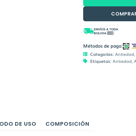
cantidad
Bs.26
COMPRA
ENVÍOS A TODA
BOLIVIA 🇧🇴
Métodos de pago:
Categorías:
Antiedad
Etiquetas:
Antiedad
,
ODO DE USO
COMPOSICIÓN