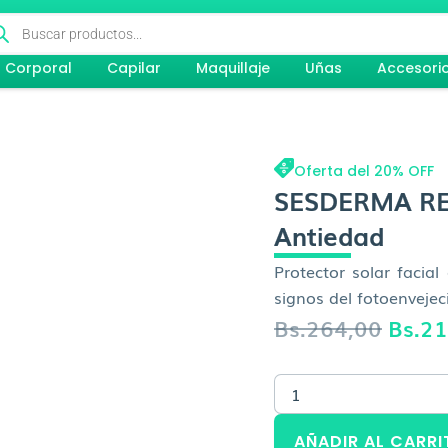
queda
ductos
Corporal
Capilar
Maquillaje
Uñas
Accesori
Oferta del 20% OFF
SESDERMA RE
Antiedad
Protector solar facial
signos del fotoenvejec
El
Bs.
264,00
Bs.
21
preci
SESDERMA
origin
REPASKIN
365
era:
AÑADIR AL CARRI
Antiedad