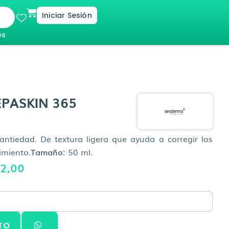
Cart
Iniciar Sesión
os
PASKIN 365
 antiedad. De textura ligera que ayuda a corregir los
imiento.
Tamaño:
50 ml.
El
2,00
o
precio
al
actual
es:
TO