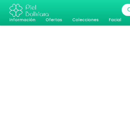
Ir
Bús
al
de
pro
Información
Ofertas
Colecciones
Facial
contenido