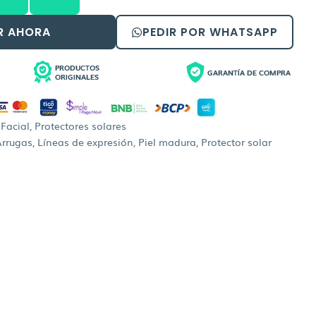
4,00.
Bs.212,00.
R AHORA
PEDIR POR WHATSAPP
PRODUCTOS
GARANTÍA DE COMPRA
ORIGINALES
,
Facial
,
Protectores solares
Arrugas
,
Líneas de expresión
,
Piel madura
,
Protector solar