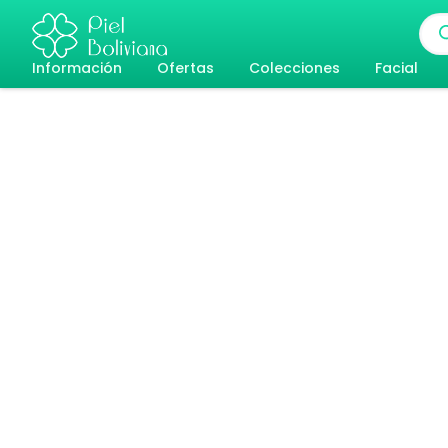
Ir
Bús
al
de
pro
Información
Ofertas
Colecciones
Facial
contenido