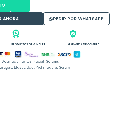
es:
TO
9,00.
Bs.320,00.
R AHORA
PEDIR POR WHATSAPP
PRODUCTOS ORIGINALES
GARANTÍA DE COMPRA
,
Desmaquillantes
,
Facial
,
Serums
Arrugas
,
Elasticidad
,
Piel madura
,
Serum