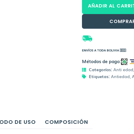
Sérum
era:
AÑADIR AL CARRI
Liposomado
cantidad
Bs.39
COMPRA
ENVÍOS A TODA BOLIVIA 🇧🇴
Métodos de pago:
Categorías:
Anti edad
Etiquetas:
Antiedad
,
ODO DE USO
COMPOSICIÓN