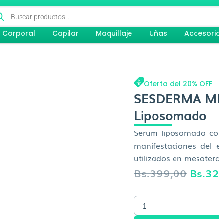
queda
ductos
Corporal
Capilar
Maquillaje
Uñas
Accesori
Oferta del 20% OFF
SESDERMA ME
Liposomado
Serum liposomado con
manifestaciones del 
utilizados en mesotera
El
Bs.
399,00
Bs.
32
preci
SESDERMA
origin
MESOSES