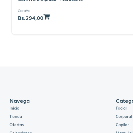
CeraVe
Bs.
294,00
Navega
Catego
Inicio
Facial
Tienda
Corporal
Ofertas
Capilar
Colecciones
Maquillaj