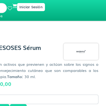
Cart
Iniciar Sesión
os
SOSES Sérum
 activos que previenen y actúan sobre los signos o
envejecimiento cutáneo que son comparables a los
pia.
Tamaño:
30 ml.
El
0,00
o
precio
al
actual