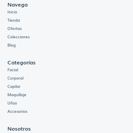
l
s
Navega
e
:
r
B
Inicio
a
s
:
.
B
2
Tienda
s
8
.
8
3
,
Ofertas
3
0
9
0
Colecciones
,
.
0
0
Blog
.
Categorías
Facial
Corporal
Capilar
Maquillaje
Uñas
Accesorios
Nosotros