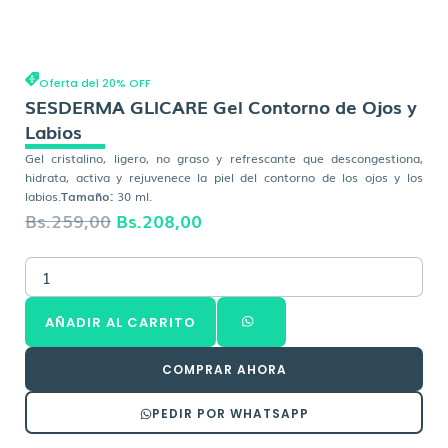
Oferta del 20% OFF
SESDERMA GLICARE Gel Contorno de Ojos y
Labios
Gel cristalino, ligero, no graso y refrescante que descongestiona,
hidrata, activa y rejuvenece la piel del contorno de los ojos y los
labios.
Tamaño:
30 ml.
El
El
Bs.
259,00
Bs.
208,00
precio
precio
SESDERMA
original
actual
GLICARE
era:
es:
Gel
AÑADIR AL CARRITO
Contorno
Bs.259,00.
Bs.208,00.
de
Ojos
COMPRAR AHORA
y
Labios
PEDIR POR WHATSAPP
cantidad