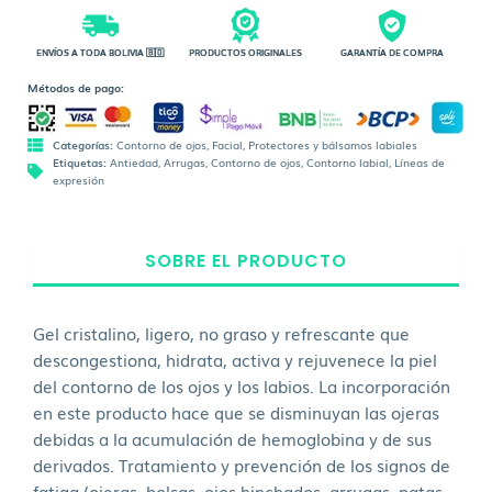
ENVÍOS A TODA BOLIVIA 🇧🇴
PRODUCTOS ORIGINALES
GARANTÍA DE COMPRA
Métodos de pago:
Categorías:
Contorno de ojos
,
Facial
,
Protectores y bálsamos labiales
Etiquetas:
Antiedad
,
Arrugas
,
Contorno de ojos
,
Contorno labial
,
Líneas de
expresión
SOBRE EL PRODUCTO
Gel cristalino, ligero, no graso y refrescante que
descongestiona, hidrata, activa y rejuvenece la piel
del contorno de los ojos y los labios. La incorporación
en este producto hace que se disminuyan las ojeras
debidas a la acumulación de hemoglobina y de sus
derivados. Tratamiento y prevención de los signos de
fatiga (ojeras, bolsas, ojos hinchados, arrugas, patas