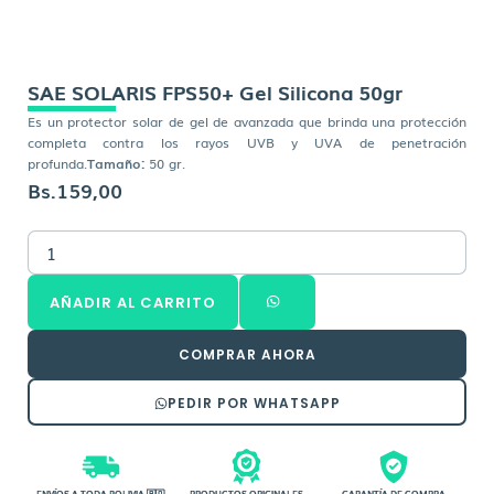
SAE SOLARIS FPS50+ Gel Silicona 50gr
Es un protector solar de gel de avanzada que brinda una protección
completa contra los rayos UVB y UVA de penetración
profunda.
Tamaño:
50 gr.
Bs.
159,00
SAE
SOLARIS
FPS50+
AÑADIR AL CARRITO
Gel
Silicona
50gr
COMPRAR AHORA
cantidad
PEDIR POR WHATSAPP
ENVÍOS A TODA BOLIVIA 🇧🇴
PRODUCTOS ORIGINALES
GARANTÍA DE COMPRA