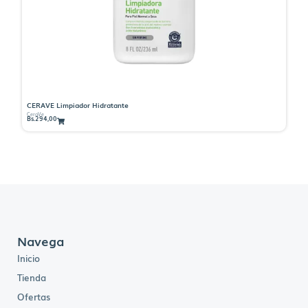
CERAVE Limpiador Hidratante
CE
CeraVe
Ce
Bs.
294,00
Bs
Navega
Inicio
Tienda
Ofertas