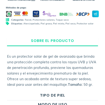
Métodos de pago:
Categorías:
Facial
,
Protectores solares
,
Toque seco
Etiquetas:
Aterciopelado
,
Piel grasa
,
Piel mixta
,
Piel seca
,
Protector solar
SOBRE EL PRODUCTO
Es un protector solar de gel de avanzada que brinda
una protección completa contra los rayos UVB y UVA
de penetración profunda, previene las quemaduras
solares y el envejecimiento prematuro de la piel.
Ofrece un acabado amte de textura super sedosa,
ideal para usar antes del maquillaje.
Tamaño:
50 gr.
TIPO DE PIEL
MODO DE USO