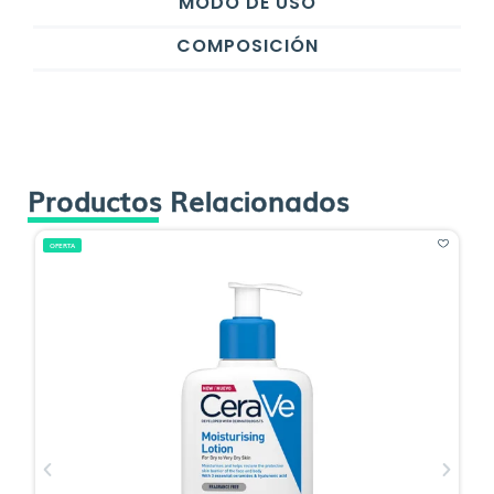
MODO DE USO
COMPOSICIÓN
Productos Relacionados
OFERTA
O