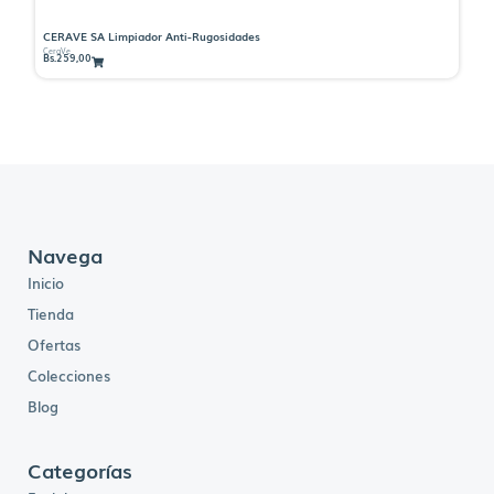
CERAVE SA Limpiador Anti-Rugosidades
CE
CeraVe
Ce
Bs.
259,00
Bs.
Navega
Inicio
Tienda
Ofertas
Colecciones
Blog
Categorías