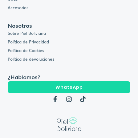
Accesorios
Nosotros
Sobre Piel Boliviana
Política de Privacidad
Política de Cookies
Política de devoluciones
¿Hablamos?
WhatsApp
F
I
T
a
n
i
c
s
k
e
t
t
b
a
o
o
g
k
o
r