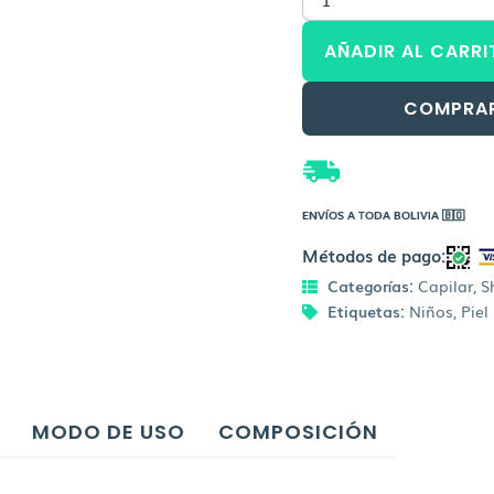
Baby
Baño
AÑADIR AL CARRI
y
Shampoo
cantidad
COMPRA
ENVÍOS A TODA BOLIVIA 🇧🇴
Métodos de pago:
Categorías:
Capilar
,
S
Etiquetas:
Niños
,
Piel
MODO DE USO
COMPOSICIÓN