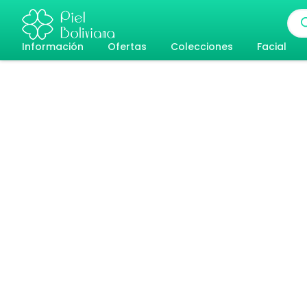
Ir
Bús
al
de
pro
Información
Ofertas
Colecciones
Facial
contenido