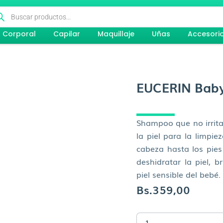
queda
ductos
Corporal
Capilar
Maquillaje
Uñas
Accesori
EUCERIN Bab
Shampoo que no irrita
la piel para la limpie
cabeza hasta los pies 
deshidratar la piel, 
piel sensible del bebé.
Bs.
359,00
EUCERIN