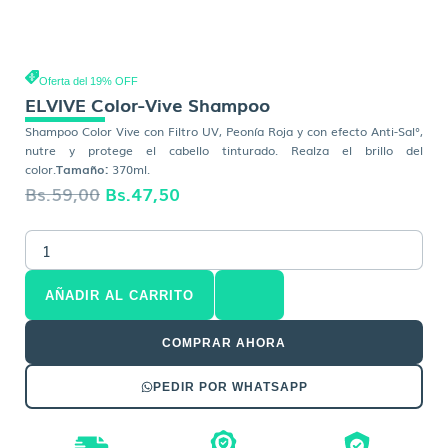
Oferta del 19% OFF
ELVIVE Color-Vive Shampoo
Shampoo Color Vive con Filtro UV, Peonía Roja y con efecto Anti-Sal°,
nutre y protege el cabello tinturado. Realza el brillo del
color.
Tamaño:
370ml.
El
El
Bs.
59,00
Bs.
47,50
precio
precio
ELVIVE
original
actual
Color-
era:
es:
Vive
AÑADIR AL CARRITO
Shampoo
Bs.59,00.
Bs.47,50.
cantidad
COMPRAR AHORA
PEDIR POR WHATSAPP