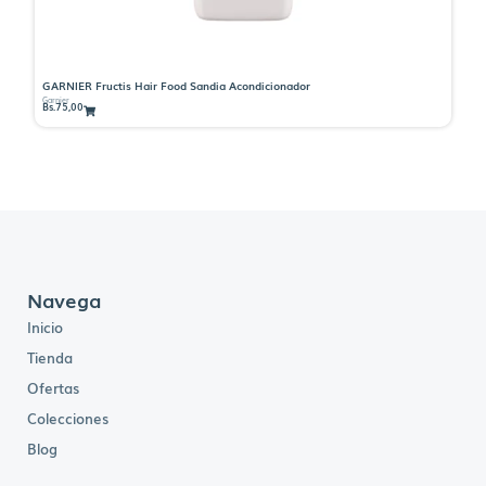
GARNIER Fructis Hair Food Sandia Acondicionador
GA
Garnier
Gar
Bs.
75,00
Bs
Navega
Inicio
Tienda
Ofertas
Colecciones
Blog