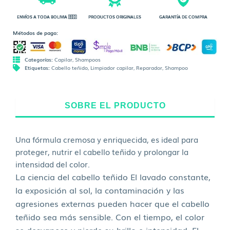
ENVÍOS A TODA BOLIVIA 🇧🇴
PRODUCTOS ORIGINALES
GARANTÍA DE COMPRA
Métodos de pago:
Categorías:
Capilar
,
Shampoos
Etiquetas:
Cabello teñido
,
Limpiador capilar
,
Reparador
,
Shampoo
SOBRE EL PRODUCTO
Una fórmula cremosa y enriquecida, es ideal para
proteger, nutrir el cabello teñido y prolongar la
intensidad del color.
La ciencia del cabello teñido El lavado constante,
la exposición al sol, la contaminación y las
agresiones externas pueden hacer que el cabello
teñido sea más sensible. Con el tiempo, el color
se desvanece y pierde su brillo e intensidad. El