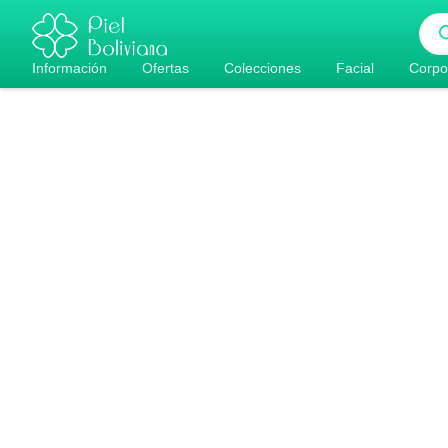
Ir
Bús
al
de
pro
contenido
Información
Ofertas
Colecciones
Facial
Corpo