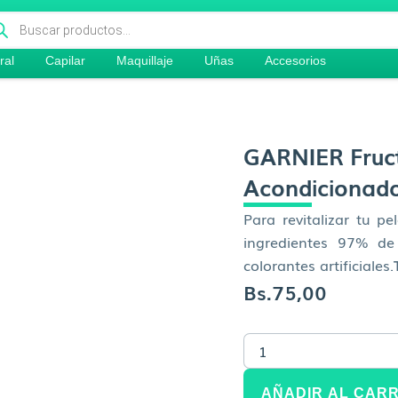
queda
ductos
ral
Capilar
Maquillaje
Uñas
Accesorios
GARNIER Fruct
Acondicionad
Para revitalizar tu 
ingredientes 97% de 
colorantes artificiales.
Bs.
75,00
GARNIER
Fructis
Hair
Food
AÑADIR AL CARR