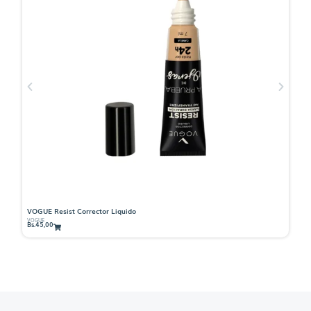
VOGUE Resist Corrector Liquido
V
VOGUE
VO
Bs.
45,00
Bs