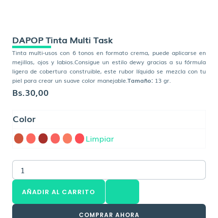
DAPOP Tinta Multi Task
Tinta multi-usos con 6 tonos en formato crema, puede aplicarse en
mejillas, ojos y labios.Consigue un estilo dewy gracias a su fórmula
ligera de cobertura construible, este rubor líquido se mezcla con tu
piel para crear un suave color manejable.
Tamaño:
13 gr.
Bs.
30,00
DAPOP
Color
Tinta
Multi
Limpiar
Task
cantidad
AÑADIR AL CARRITO
COMPRAR AHORA