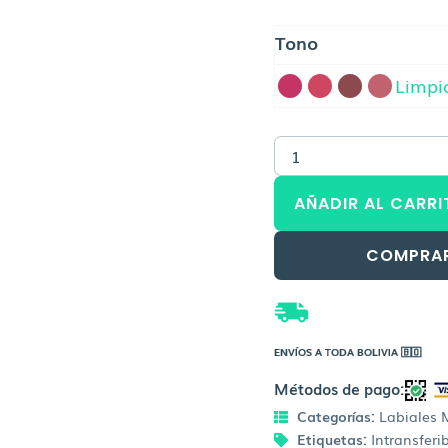
precio
p
MAYBELLINE
original
a
Tono
Superstay
era:
e
Matte
Limpi
Ink
Bs.128,00
B
Pink
Edition
Labial
cantidad
AÑADIR AL CARRI
COMPRA
ENVÍOS A TODA BOLIVIA 🇧🇴
Métodos de pago:
Categorías:
Labiales 
Etiquetas:
Intransferi