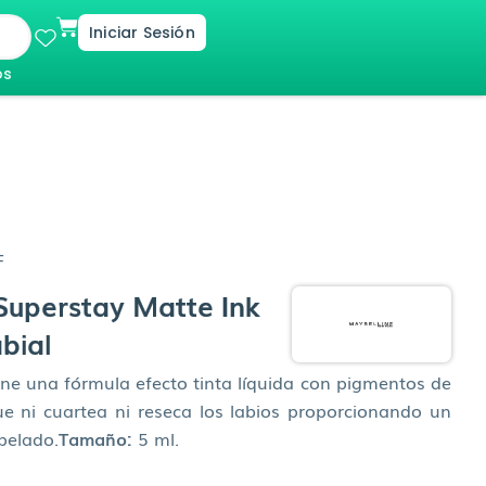
Cart
Iniciar Sesión
os
F
uperstay Matte Ink
abial
ene una fórmula efecto tinta líquida con pigmentos de
ue ni cuartea ni reseca los labios proporcionando un
pelado.
Tamaño:
5 ml.
l