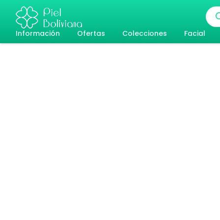
Ir
Bús
al
de
pro
Información
Ofertas
Colecciones
Facial
contenido