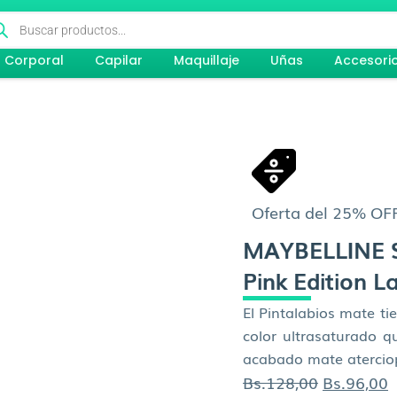
queda
ductos
Corporal
Capilar
Maquillaje
Uñas
Accesori
Oferta del 25% OF
MAYBELLINE S
Pink Edition L
El Pintalabios mate ti
color ultrasaturado q
acabado mate atercio
El
E
Bs.
128,00
Bs.
96,00