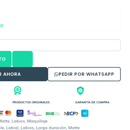
recio
ctual
s:
ar
.
s.96,00.
TO
R AHORA
PEDIR POR WHATSAPP
PRODUCTOS ORIGINALES
GARANTÍA DE COMPRA
Matte
,
Labios
,
Maquillaje
ble
,
Labial
,
Labios
,
Larga duración
,
Matte