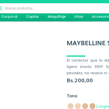
queda
ductos
Corporal
Capilar
Maquillaje
Uñas
Accesori
MAYBELLINE S
El corrector que lo da
ligera ¡hasta 30H! 
pesadez, no reseca ni
Bs.
200,00
MAYBELLINE
Tono
SuperStay
Corrector
Limpi
cantidad