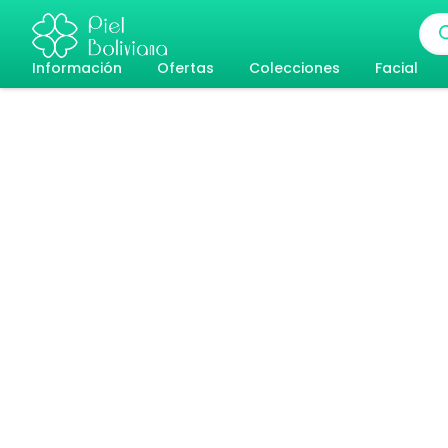
Ir
Bús
al
de
pro
Información
Ofertas
Colecciones
Facial
contenido