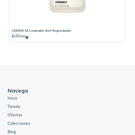
CERAVE SA Limpiador Anti-Rugosidades
CE
CeraVe
Ce
Bs.
259,00
Bs.
Navega
Inicio
Tienda
Ofertas
Colecciones
Blog