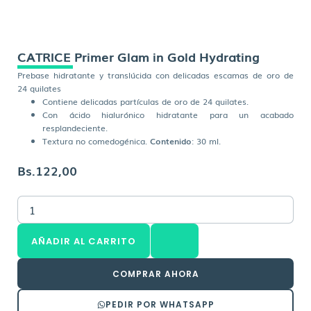
CATRICE Primer Glam in Gold Hydrating
Prebase hidratante y translúcida con delicadas escamas de oro de
24 quilates
Contiene delicadas partículas de oro de 24 quilates.
Con ácido hialurónico hidratante para un acabado
resplandeciente.
Textura no comedogénica.
Contenido
: 30 ml.
Bs.
122,00
CATRICE
Primer
Glam
AÑADIR AL CARRITO
in
Gold
Hydrating
COMPRAR AHORA
cantidad
PEDIR POR WHATSAPP