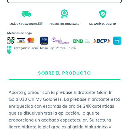
ENVÍOS A TODA BOLIVIA 🇧🇴
PRODUCTOS ORIGINALES
GARANTÍA DE COMPRA
Métodos de pago:
Categorías:
Facial
,
Maquillaje
,
Primer
,
Rostro
SOBRE EL PRODUCTO
Aporta glamour con la prebase hidratante Glam In
Gold 010 Oh My Goldness. La prebase hidratante está
enriquecida con escamas de oro de 24K auténticas
que se disuelven tras la aplicación, lo que te
proporciona un acabado espectacular. Su textura
ligera hidrata la piel gracias al ácido hialurónico y