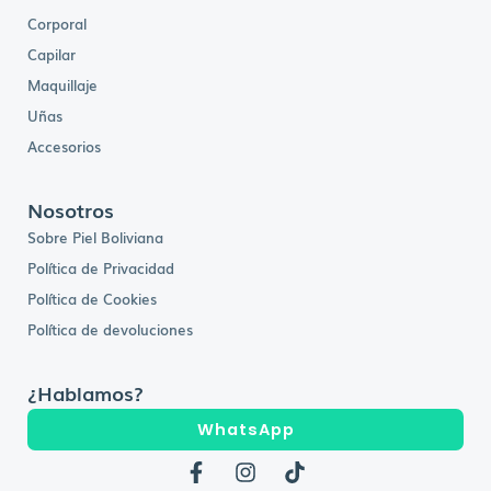
Corporal
Capilar
Maquillaje
Uñas
Accesorios
Nosotros
Sobre Piel Boliviana
Política de Privacidad
Política de Cookies
Política de devoluciones
¿Hablamos?
WhatsApp
F
I
T
a
n
i