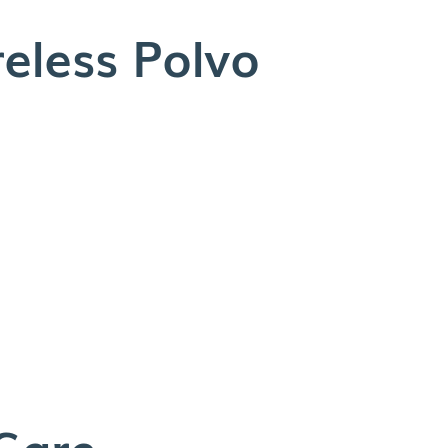
less Polvo
Care