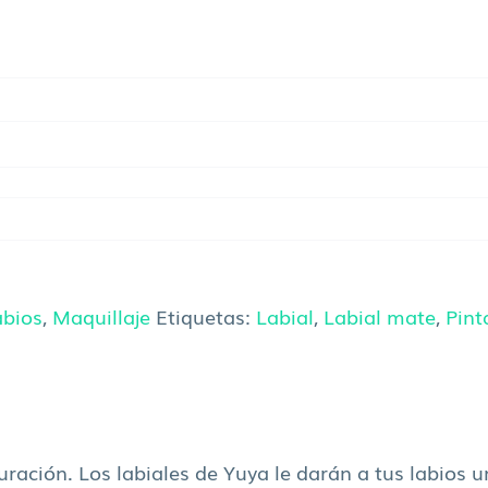
abios
,
Maquillaje
Etiquetas:
Labial
,
Labial mate
,
Pint
ación. Los labiales de Yuya le darán a tus labios un