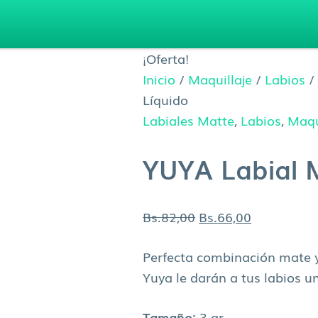
El
El
o
precio
precio
l
original
actual
¡Oferta!
era:
es:
Inicio
/
Maquillaje
/
Labios
,00.
Bs.82,00.
Bs.66,00.
Líquido
Labiales Matte
,
Labios
,
Maqu
YUYA Labial 
Bs.
82,00
Bs.
66,00
Perfecta combinación mate y 
Yuya le darán a tus labios un
Tamaño:
3 gr.