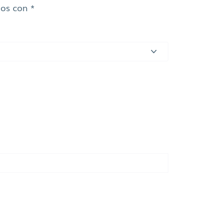
dos con
*