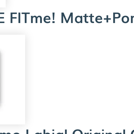
FITme! Matte+Pore
mo Labial Original 