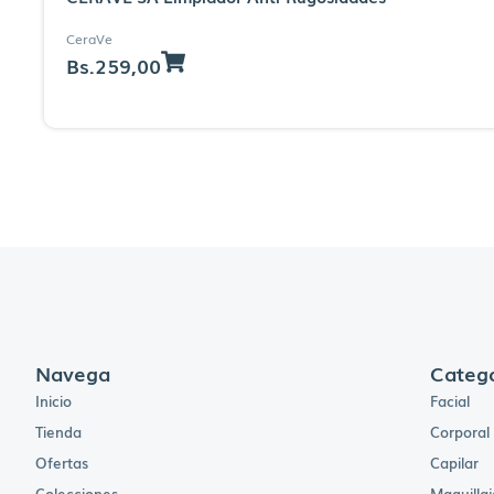
CeraVe
Bs.
259,00
Navega
Catego
Inicio
Facial
Tienda
Corporal
Ofertas
Capilar
Colecciones
Maquillaj