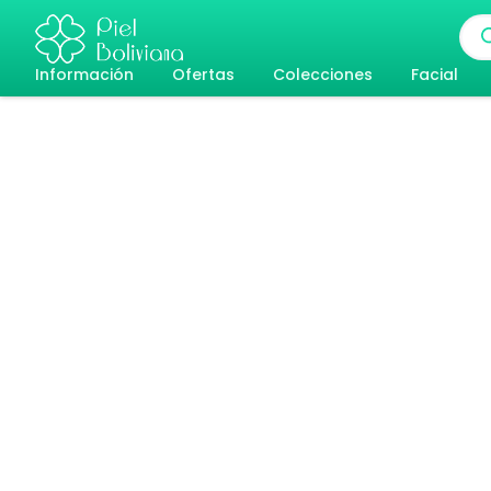
Ir
Bús
al
de
pro
Información
Ofertas
Colecciones
Facial
contenido