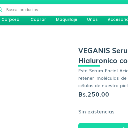
queda
ductos
Corporal
Capilar
Maquillaje
Uñas
Accesori
VEGANIS Seru
Hialuronico c
Este Serum Facial Acid
retener moléculas d
células de nuestra piel
Bs.
250,00
Sin existencias