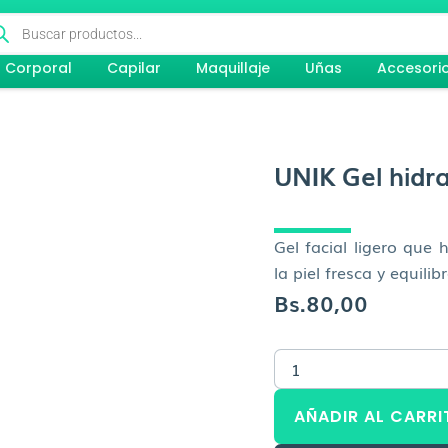
queda
ductos
Corporal
Capilar
Maquillaje
Uñas
Accesori
UNIK Gel hidra
Gel facial ligero que 
la piel fresca y equili
Bs.
80,00
UNIK
Gel
hidratante
AÑADIR AL CARRI
Facial
cantidad