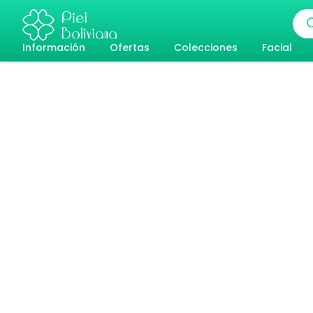
Ir
Bús
al
de
pro
Información
Ofertas
Colecciones
Facial
contenido