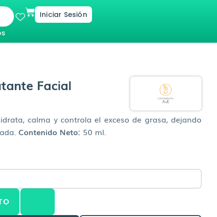
Cart
Iniciar Sesión
os
tante Facial
hidrata, calma y controla el exceso de grasa, dejando
brada.
Contenido Neto:
50 ml.
TO