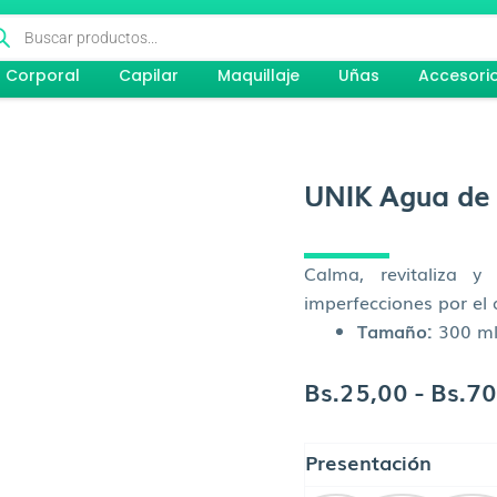
queda
ductos
Corporal
Capilar
Maquillaje
Uñas
Accesori
UNIK Agua de
Calma, revitaliza y
imperfecciones por el 
Tamaño:
300 ml,
Bs.
25,00
-
Bs.
70
UNIK
Presentación
Agua
de