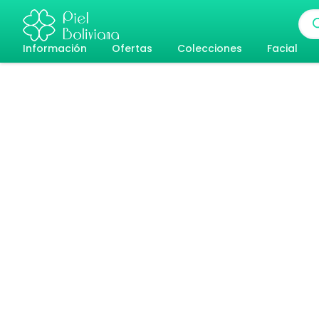
Ir
Bús
al
de
pro
Información
Ofertas
Colecciones
Facial
contenido