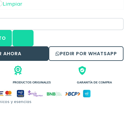
desde
Limpiar
Bs.25,00
hasta
Bs.70,00
TO
R AHORA
PEDIR POR WHATSAPP
PRODUCTOS ORIGINALES
GARANTÍA DE COMPRA
icos y esencias