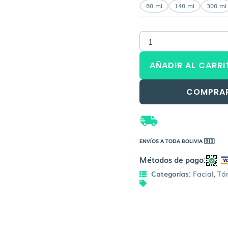
60 ml
140 ml
300 ml
Lavanda
cantidad
AÑADIR AL CARRI
COMPRA
ENVÍOS A TODA BOLIVIA 🇧🇴
Métodos de pago:
Categorías:
Facial
,
Tón