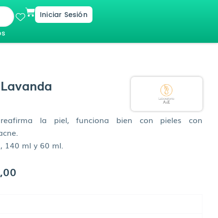
Cart
Iniciar Sesión
os
 Lavanda
 reafirma la piel, funciona bien con pieles con
acne.
 140 ml y 60 ml.
Rango
,00
de
precios: