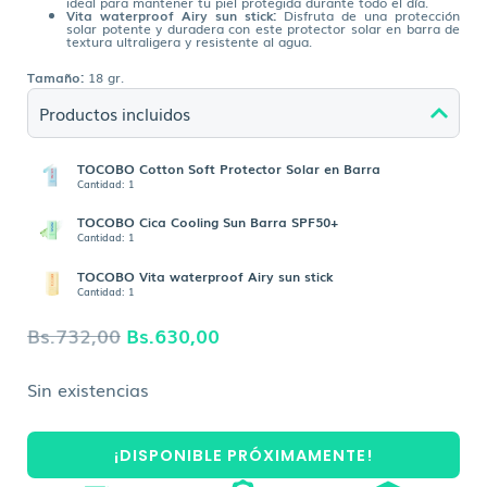
ideal para mantener tu piel protegida durante todo el día.
Vita waterproof Airy sun stick:
Disfruta de una protección
solar potente y duradera con este protector solar en barra de
textura ultraligera y resistente al agua.
Tamaño:
18 gr.
Productos incluidos
TOCOBO Cotton Soft Protector Solar en Barra
Cantidad: 1
TOCOBO Cica Cooling Sun Barra SPF50+
Cantidad: 1
TOCOBO Vita waterproof Airy sun stick
Cantidad: 1
El
El
Bs.
732,00
Bs.
630,00
precio
precio
Sin existencias
original
actual
era:
es:
¡DISPONIBLE PRÓXIMAMENTE!
Bs.732,00.
Bs.630,00.