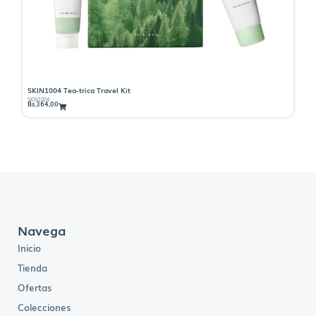
SKIN1004 Tea-trica Travel Kit
SK
SKIN1004
SK
Bs.
364,00
Bs.
Navega
Inicio
Tienda
Ofertas
Colecciones