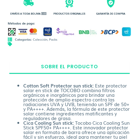
ENVÍOS A TODA BOLIVIA 🇧🇴
PRODUCTOS ORIGINALES
GARANTÍA DE COMPRA
Métodos de pago:
Categorías:
Colección
,
Packs
SOBRE EL PRODUCTO
Cotton Soft Protector sun stick:
Este protector
solar en stick de TOCOBO combina filtros
orgánicos e inorgánicos para brindar una
protección de amplio espectro contra las
radiaciones UVA y UVB, teniendo un SPF de 50+
y PA++++. Además, la fórmula de este protector
solar contiene ingredientes matificantes y
reguladores de grasa.
Cica Cooling Sun stick:
Tocobo Cica Cooling Sun
Stick SPF50+ PA++++. Este innovador protector
solar en formato de barra ofrece una aplicación
fácil y sin esfuerzo, ideal para mantener tu piel