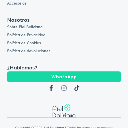
Accesorios
Nosotros
Sobre Piel Boliviana
Política de Privacidad
Política de Cookies
Política de devoluciones
¿Hablamos?
WhatsApp
F
I
T
a
n
i
c
s
k
e
t
t
b
a
o
o
g
k
o
r
k
a
Copyright © 2026 Piel Boliviana | Todos los derechos reservados