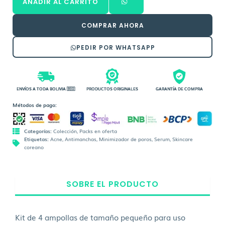
AÑADIR AL CARRITO
Kit
Bs.519,00.
Bs.464,00.
4
Ampollas
COMPRAR AHORA
cantidad
PEDIR POR WHATSAPP
ENVÍOS A TODA BOLIVIA 🇧🇴
PRODUCTOS ORIGINALES
GARANTÍA DE COMPRA
Métodos de pago:
Categorías:
Colección
,
Packs en oferta
Etiquetas:
Acne
,
Antimanchas
,
Minimizador de poros
,
Serum
,
Skincare
coreano
SOBRE EL PRODUCTO
Kit de 4 ampollas de tamaño pequeño para uso