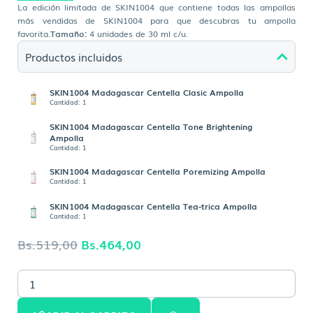
La edición limitada de SKIN1004 que contiene todas las ampollas
más vendidas de SKIN1004 para que descubras tu ampolla
favorita.
Tamaño:
4 unidades de 30 ml c/u.
Productos incluidos
SKIN1004 Madagascar Centella Clasic Ampolla
Cantidad: 1
SKIN1004 Madagascar Centella Tone Brightening
Ampolla
Cantidad: 1
SKIN1004 Madagascar Centella Poremizing Ampolla
Cantidad: 1
SKIN1004 Madagascar Centella Tea-trica Ampolla
Cantidad: 1
El
El
Bs.
519,00
Bs.
464,00
precio
precio
SKIN1004
original
actual
Madagascar
era:
es:
Centella