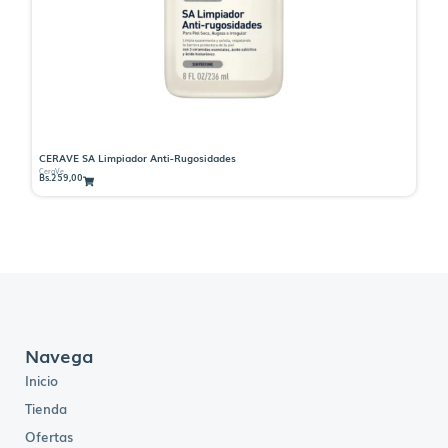
CERAVE SA Limpiador Anti-Rugosidades
CE
CeraVe
Ce
Bs.
259,00
Bs
Navega
Inicio
Tienda
Ofertas