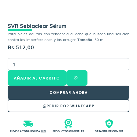
SVR Sebiaclear Sérum
Para pieles adultas con tendencia al acné que buscan una solución
contra las imperfecciones y las arrugas.
Tamaño:
30 ml.
Bs.
512,00
SVR
Sebiaclear
Sérum
AÑADIR AL CARRITO
cantidad
COMPRAR AHORA
PEDIR POR WHATSAPP
ENVÍOS A TODA BOLIVIA 🇧🇴
PRODUCTOS ORIGINALES
GARANTÍA DE COMPRA