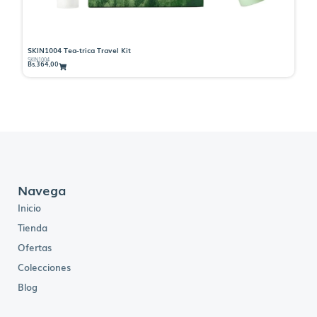
SKIN1004 Tea-trica Travel Kit
ES
SKIN1004
ES
Bs.
364,00
Bs
Navega
Inicio
Tienda
Ofertas
Colecciones
Blog