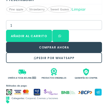
Body
Butter
Limpiar
Pine apple
Strawberry
Sweet Guava
cantidad
AÑADIR AL CARRITO
COMPRAR AHORA
PEDIR POR WHATSAPP
ENVÍOS A TODA BOLIVIA 🇧🇴
PRODUCTOS ORIGINALES
GARANTÍA DE COMPRA
Métodos de pago:
Categorías:
Corporal
,
Cremas y lociones