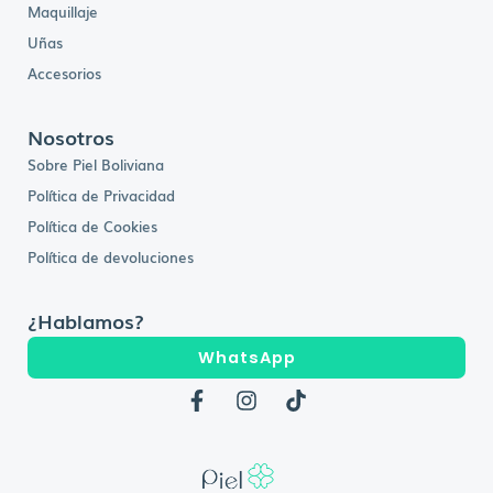
Maquillaje
Uñas
Accesorios
Nosotros
Sobre Piel Boliviana
Política de Privacidad
Política de Cookies
Política de devoluciones
¿Hablamos?
WhatsApp
F
I
T
a
n
i
c
s
k
e
t
t
b
a
o