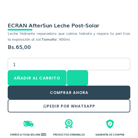
ECRAN AfterSun Leche Post-Solar
Leche Hidrante reparadora que calma, hidrata y repara tu piel tras
la exposición al sol.
Tamaño:
400ml.
Bs.
65,00
ECRAN
AfterSun
Leche
AÑADIR AL CARRITO
Post-
Solar
cantidad
COMPRAR AHORA
PEDIR POR WHATSAPP
ENVÍOS A TODA BOLIVIA 🇧🇴
PRODUCTOS ORIGINALES
GARANTÍA DE COMPRA