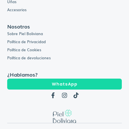
Uñas
Accesorios
Nosotros
Sobre Piel Boliviana
Política de Privacidad
Política de Cookies
Política de devoluciones
¿Hablamos?
WhatsApp
F
I
T
a
n
i
c
s
k
e
t
t
b
a
o
o
g
k
o
r