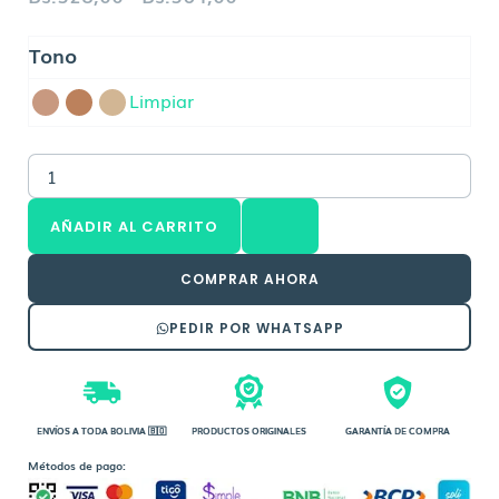
de
HELIOCARE
Tono
precios:
360
desde
Compacto
Limpiar
FPS50
Bs.328,00
cantidad
hasta
Bs.364,00
AÑADIR AL CARRITO
COMPRAR AHORA
PEDIR POR WHATSAPP
ENVÍOS A TODA BOLIVIA 🇧🇴
PRODUCTOS ORIGINALES
GARANTÍA DE COMPRA
Métodos de pago: