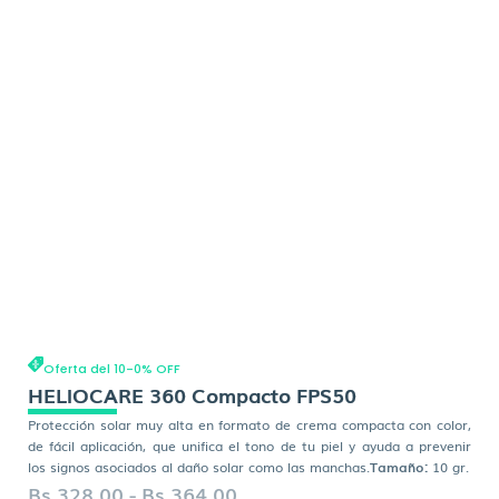
Oferta del 10-0% OFF
HELIOCARE 360 Compacto FPS50
Protección solar muy alta en formato de crema compacta con color,
de fácil aplicación, que unifica el tono de tu piel y ayuda a prevenir
los signos asociados al daño solar como las manchas.
Tamaño:
10 gr.
Rango
Bs.
328,00
-
Bs.
364,00