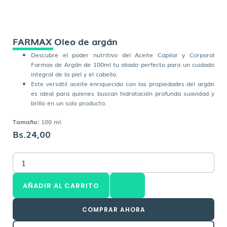
FARMAX Oleo de argán
Descubre el poder nutritivo del Aceite Capilar y Corporal
Farmax de Argán de 100ml tu aliado perfecto para un cuidado
integral de la piel y el cabello.
Este versátil aceite enriquecido con las propiedades del argán
es ideal para quienes buscan hidratación profunda suavidad y
brillo en un solo producto.
Tamaño:
100 ml.
Bs.
24,00
FARMAX
Oleo
de
AÑADIR AL CARRITO
argán
cantidad
COMPRAR AHORA