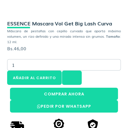
ESSENCE Mascara Vol Get Big Lash Curva
Máscara de pestañas con cepillo curvado que aporta máximo
volumen, un rizo definido y una mirada intensa sin grumos.
Tamaño
:
12 ml.
Bs.
46,00
ESSENCE
Mascara
Vol
AÑADIR AL CARRITO
Get
Big
Lash
COMPRAR AHORA
Curva
cantidad
PEDIR POR WHATSAPP